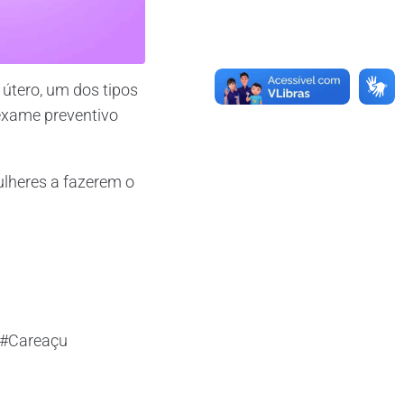
 útero, um dos tipos
exame preventivo
lheres a fazerem o
 #Careaçu