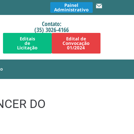
Painel
Administrativo
Contato:
(35) 3026-4166
Editais
Edital de
de
Convocação
Licitação
01/2024
to
NCER DO