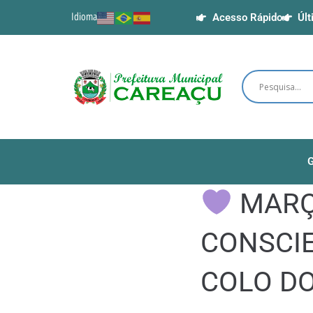
Idioma
Acesso Rápido
Últ
G
MARÇO
CONSCI
COLO D