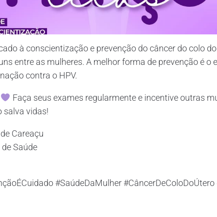
cado à conscientização e prevenção do câncer do colo do
ns entre as mulheres. A melhor forma de prevenção é o 
inação contra o HPV.
!
Faça seus exames regularmente e incentive outras mu
salva vidas!
l de Careaçu
l de Saúde
ençãoÉCuidado #SaúdeDaMulher #CâncerDeColoDoÚtero