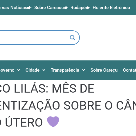
imas Notícias
Sobre Careacu
Rodapé
Holerite Eletrônico
overno
Cidade
Transparência
Sobre Careçu
Conta
 LILÁS: MÊS DE
ENTIZAÇÃO SOBRE O CÂ
O ÚTERO