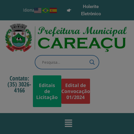
Holerite
Idioma
Eletrônico
Contato:
(35) 3026-
Editais
Edital de
4166
de
Convocação
Licitação
01/2024