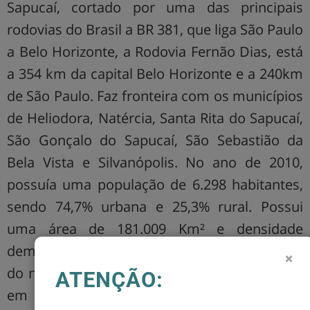
Sapucaí, cortado por uma das principais
rodovias do Brasil a BR 381, que liga São Paulo
a Belo Horizonte, a Rodovia Fernão Dias, está
a 354 km da capital Belo Horizonte e a 240km
de São Paulo. Faz fronteira com os municípios
de Heliodora, Natércia, Santa Rita do Sapucaí,
São Gonçalo do Sapucaí, São Sebastião da
Bela Vista e Silvanópolis. No ano de 2010,
possuía uma população de 6.298 habitantes,
sendo 74,7% urbana e 25,3% rural. Possui
uma área de 181.009 Km² e densidade
demográfica de 34,79hab/Km², está a 801m
×
do nível do mar. Sua economia está baseada
ATENÇÃO:
em serviços, agronegócios e indústrias, com