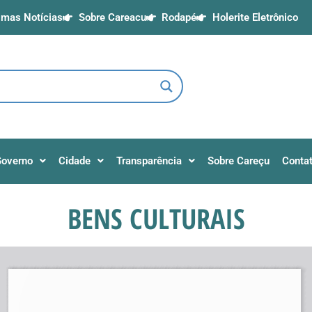
imas Notícias
Sobre Careacu
Rodapé
Holerite Eletrônico
overno
Cidade
Transparência
Sobre Careçu
Conta
BENS CULTURAIS