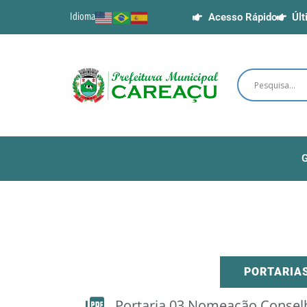
Idioma
Acesso Rápido
Últ
G
PORTARIA
Portaria 03 Nomeação Consel