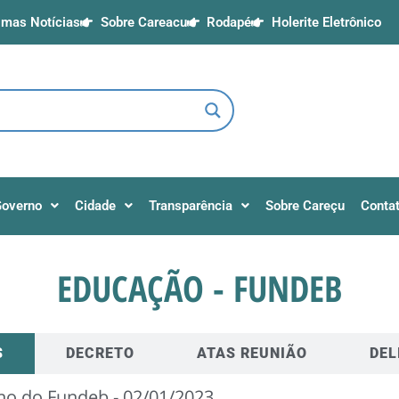
imas Notícias
Sobre Careacu
Rodapé
Holerite Eletrônico
overno
Cidade
Transparência
Sobre Careçu
Conta
EDUCAÇÃO - FUNDEB
S
DECRETO
ATAS REUNIÃO
DEL
ho do Fundeb - 02/01/2023