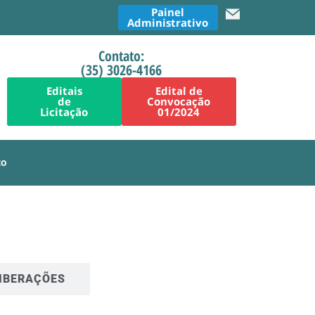
Painel
Administrativo
Contato:
(35) 3026-4166
Editais
Edital de
de
Convocação
Licitação
01/2024
to
IBERAÇÕES