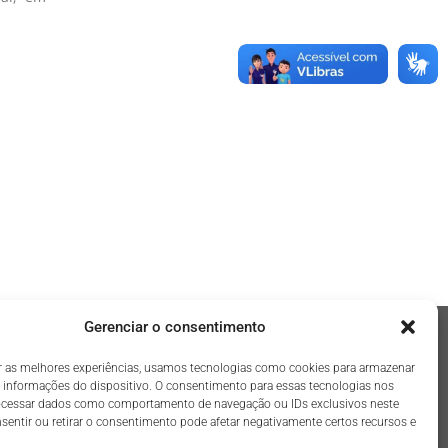
Gerenciar o consentimento
r as melhores experiências, usamos tecnologias como cookies para armazenar
Governo
 informações do dispositivo. O consentimento para essas tecnologias nos
Câmara Municipal
rocessar dados como comportamento de navegação ou IDs exclusivos neste
nsentir ou retirar o consentimento pode afetar negativamente certos recursos e
Governo de Minas
Governo Federal