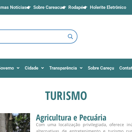
imas Notícias
Sobre Careacu
Rodapé
Holerite Eletrônico
overno
Cidade
Transparência
Sobre Careçu
Conta
TURISMO
Agricultura e Pecuária
Com uma localização privilegiada, oferece i
alternativas de entretenimento e turismo ru