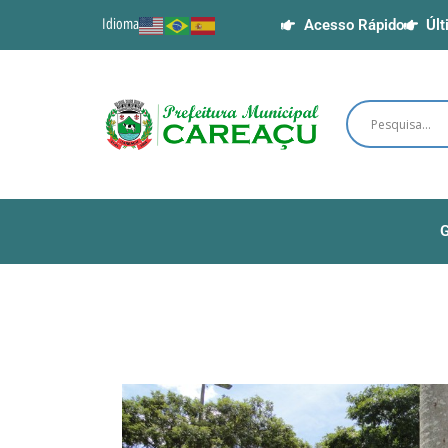
Idioma
Acesso Rápido
Últ
G