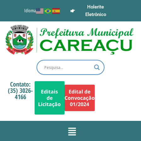
Holerite
Idioma
Eletrônico
Contato:
(35) 3026-
Editais
Edital de
4166
de
Convocação
Licitação
01/2024