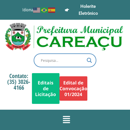
Holerite
Idioma
Eletrônico
Contato:
(35) 3026-
Editais
Edital de
4166
de
Convocação
Licitação
01/2024