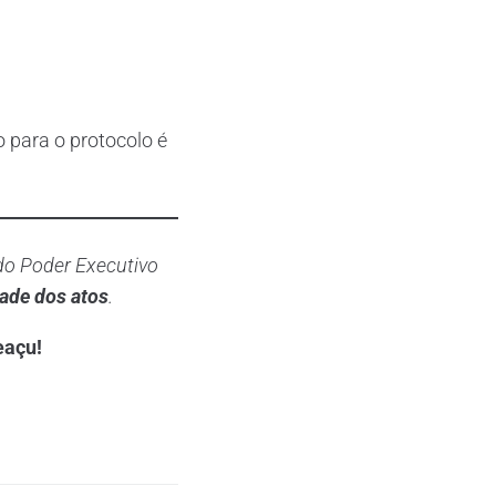
o para o protocolo é
do Poder Executivo
dade dos atos
.
eaçu!