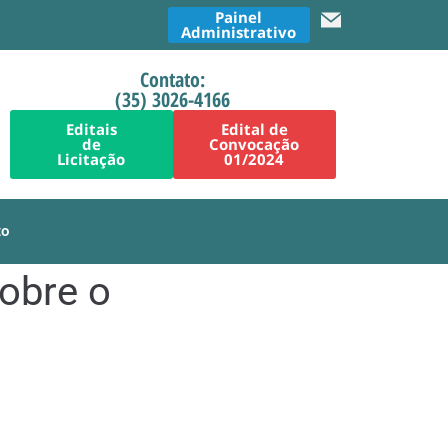
Painel
Administrativo
Contato:
(35) 3026-4166
Editais
Edital de
de
Convocação
Licitação
01/2024
to
obre o