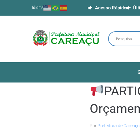
Idioma
Acesso Rápido
Últ
G
PARTIC
Orçament
Por
Prefeitura de Careaçu