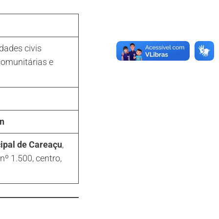
idades civis
comunitárias e
n
ipal de Careaçu
,
nº 1.500, centro,