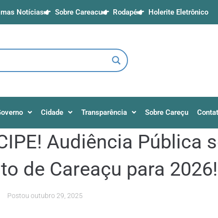
imas Notícias
Sobre Careacu
Rodapé
Holerite Eletrônico
overno
Cidade
Transparência
Sobre Careçu
Conta
IPE! Audiência Pública s
o de Careaçu para 2026!
Postou
outubro 29, 2025