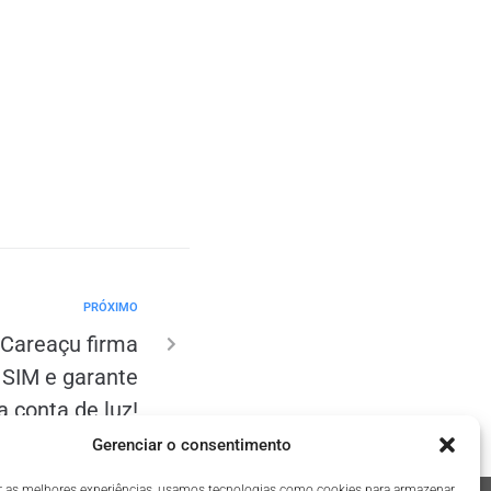
PRÓXIMO
 Careaçu firma
 SIM e garante
 conta de luz!
Gerenciar o consentimento
r as melhores experiências, usamos tecnologias como cookies para armazenar