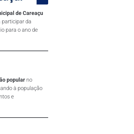
icipal de Careaçu
 participar da
io para o ano de
ção popular
no
izando à população
ntos e